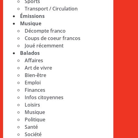
Sports
Transport / Circulation
Émissions
Musique
Décompte franco
Coups de coeur francos
Joué récemment
Balados
Affaires
Art de vivre
Bien-être
Emploi
Finances
Infos citoyennes
Loisirs
Musique
Politique
Santé
Société