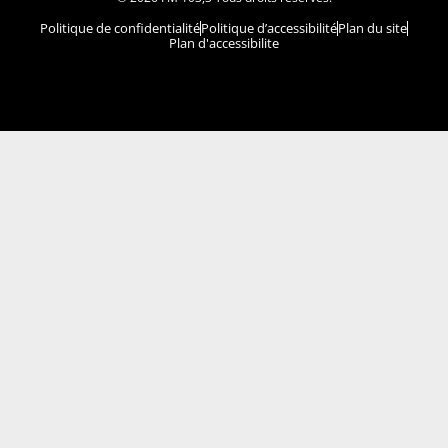
Politique de confidentialité
Politique d’accessibilité
Plan du site
Plan d'accessibilite
Comment installer notre vignette sur votre
appareil mobile