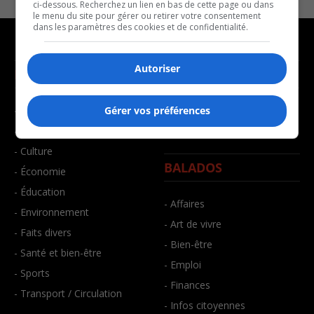
ci-dessous. Recherchez un lien en bas de cette page ou dans
le menu du site pour gérer ou retirer votre consentement
dans les paramètres des cookies et de confidentialité.
Autoriser
NOUVELLES
MUSIQUE
- Affaires municipales
- Décompte franco
Gérer vos préférences
- Communauté / Social
- Joué récemment
- Culture
BALADOS
- Économie
- Éducation
- Affaires
- Environnement
- Art de vivre
- Faits divers
- Bien-être
- Santé et bien-être
- Emploi
- Sports
- Finances
- Transport / Circulation
- Infos citoyennes