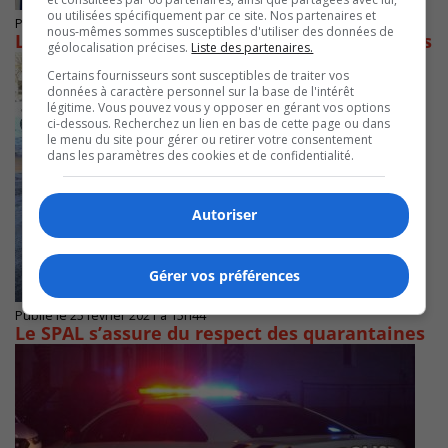
ou utilisées spécifiquement par ce site. Nos partenaires et
Publié le 25 mars 2021 à 14h30
nous-mêmes sommes susceptibles d'utiliser des données de
Le SPAL met à l’amende plusieurs restaurants
géolocalisation précises.
Liste des partenaires.
Certains fournisseurs sont susceptibles de traiter vos
données à caractère personnel sur la base de l'intérêt
légitime. Vous pouvez vous y opposer en gérant vos options
ci-dessous. Recherchez un lien en bas de cette page ou dans
le menu du site pour gérer ou retirer votre consentement
dans les paramètres des cookies et de confidentialité.
Autoriser
Gérer vos préférences
Publié le 25 février 2021 à 15h44
Le SPAL s’assure du respect des quarantaines