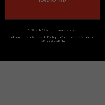
••••••••••••••••••
Comment synthoniser la fréquence HD dans
votre voiture
© 2026 FM 103,3 Tous droits réservés.
Politique de confidentialité
Politique d’accessibilité
Plan du site
Plan d'accessibilite