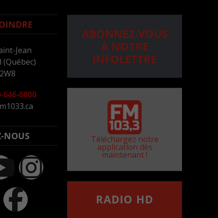
OINDRE
ABONNEZ-VOUS
À NOTRE
aint-Jean
INFOLETTRE
 (Québec)
 2W8
-646-6800
m1033.ca
Z-NOUS
Téléchargez notre
application dès
maintenant !
RADIO HD
••••••••••••••••••
Comment synthoniser la