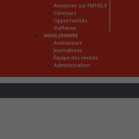
Annoncer sur FM103,3
Concours
Opportunités
d’affaires
NOUS JOINDRE
Animateurs
Journalistes
Équipe des ventes
Administration