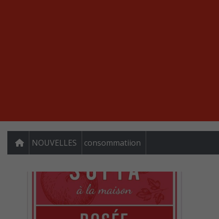
NOUVELLES
consommatiion