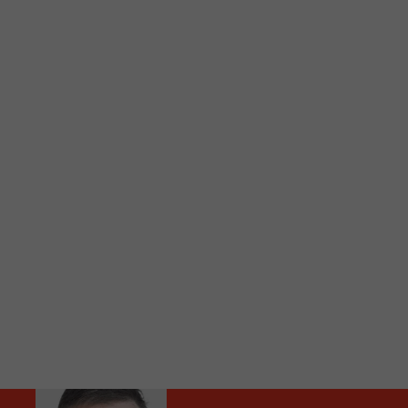
C
Vous avez envie d’écouter le FM 103,3 ou notre nouv
Ajoutez un signet FM 103,3 sur votre écran d’accueil
Voici la procédure ;)
À partir de votre téléphone, allez sur le site inte
Ensuite cliquez sur l’icône situé au bas de votre éc
(celui qui représente un carré incluant une flèche d
Cliquez maintenant sur l’option Ajouter sur l’écran
Faites Enregistrer en haut à droite.
Et voilà! Toutes les infos et l’écoute de votre radio loca
Audio