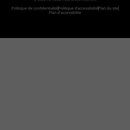
Politique de confidentialité
Politique d’accessibilité
Plan du site
Plan d'accessibilite
Comment installer notre vignette sur votre
appareil mobile