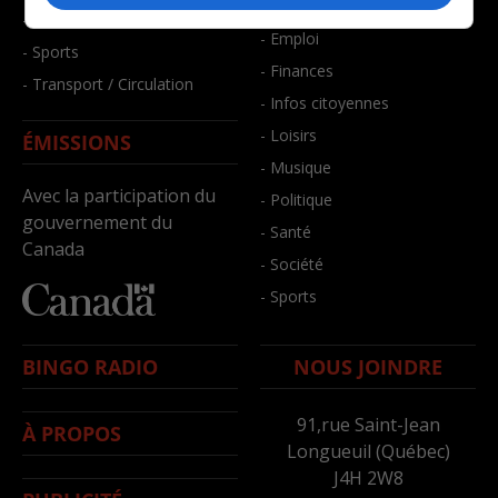
- Bien-être
- Santé et bien-être
- Emploi
- Sports
- Finances
- Transport / Circulation
- Infos citoyennes
- Loisirs
ÉMISSIONS
- Musique
Avec la participation du
- Politique
gouvernement du
- Santé
Canada
- Société
- Sports
BINGO RADIO
NOUS JOINDRE
91,rue Saint-Jean
À PROPOS
Longueuil (Québec)
J4H 2W8