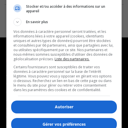
Stocker et/ou accéder à des informations sur un
appareil
En savoir plus
Vos données à caractère personnel seront traitées, et les
informations liées à votre appareil (cookies, identifiants
uniques et autres types de données) pourront être stockées
et consultées par 66 partenaires, ainsi que partagées avec lui,
ou utilisées spécifiquement par ce site. Nos partenaires et
nous-mêmes sommes susceptibles d'utiliser des données de
géolocalisation précises.
Liste des partenaires.
NOUVELLES
MUSIQUE
Certains fournisseurs sont susceptibles de traiter vos
données à caractère personnel sur la base de l'intérêt
- Affaires municipales
- Décompte franco
légitime. Vous pouvez vous y opposer en gérant vos options
ci-dessous. Recherchez un lien en bas de cette page ou dans
- Communauté / Social
- Joué récemment
le menu du site pour gérer ou retirer votre consentement
dans les paramètres des cookies et de confidentialité.
- Culture
BALADOS
- Économie
Autoriser
- Éducation
- Affaires
- Environnement
- Art de vivre
Gérer vos préférences
- Faits divers