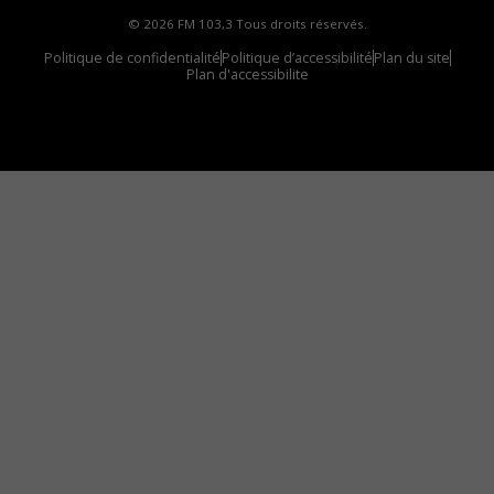
© 2026 FM 103,3 Tous droits réservés.
Politique de confidentialité
Politique d’accessibilité
Plan du site
Plan d'accessibilite
Comment installer notre vignette sur votre
appareil mobile