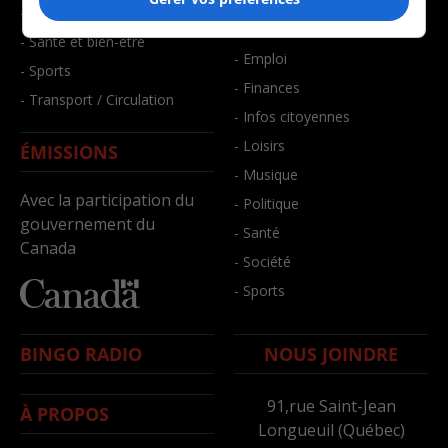
- Art de vivre
- Faits divers
- Bien-être
- Santé et bien-être
- Emploi
- Sports
- Finances
- Transport / Circulation
- Infos citoyennes
- Loisirs
ÉMISSIONS
- Musique
Avec la participation du
- Politique
gouvernement du
- Santé
Canada
- Société
- Sports
BINGO RADIO
NOUS JOINDRE
91,rue Saint-Jean
À PROPOS
Longueuil (Québec)