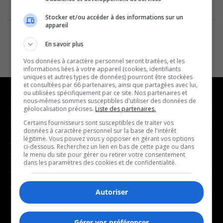
Stocker et/ou accéder à des informations sur un
appareil
En savoir plus
Vos données à caractère personnel seront traitées, et les
informations liées à votre appareil (cookies, identifiants
uniques et autres types de données) pourront être stockées
et consultées par 66 partenaires, ainsi que partagées avec lui,
ou utilisées spécifiquement par ce site. Nos partenaires et
nous-mêmes sommes susceptibles d'utiliser des données de
géolocalisation précises.
Liste des partenaires.
NOUVELLES
MUSIQUE
Certains fournisseurs sont susceptibles de traiter vos
données à caractère personnel sur la base de l'intérêt
légitime. Vous pouvez vous y opposer en gérant vos options
- Affaires municipales
- Décompte franco
ci-dessous. Recherchez un lien en bas de cette page ou dans
le menu du site pour gérer ou retirer votre consentement
- Communauté / Social
- Joué récemment
dans les paramètres des cookies et de confidentialité.
- Culture
BALADOS
- Économie
Autoriser
- Éducation
- Affaires
- Environnement
Gérer vos préférences