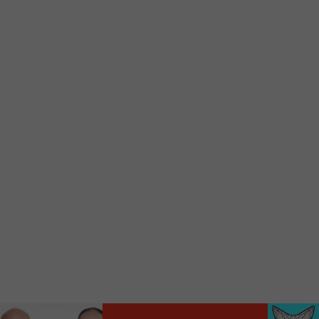
Voici la procédure ;)
À partir de votre téléphone, allez sur le site
internet de la Radio allumée au
www.fm1033.ca
Ensuite cliquez sur l’icône situé au bas de
votre écran
(celui qui représente un carré incluant une
flèche dirigé vers le haut)
Cliquez maintenant sur l’option Ajouter sur
l’écran d’accueil et vous verrez apparaître le
logo du FM 103,3
Faites Enregistrer en haut à droite.
Et voilà! Toutes les infos et l’écoute de votre radio
locale vous sont maintenant accessibles en un clic!
Audio