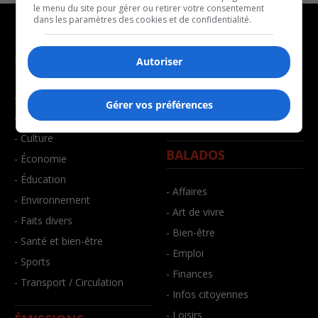
le menu du site pour gérer ou retirer votre consentement
dans les paramètres des cookies et de confidentialité.
NOUVELLES
MUSIQUE
Autoriser
- Affaires municipales
- Décompte franco
Gérer vos préférences
- Communauté / Social
- Joué récemment
- Culture
BALADOS
- Économie
- Éducation
- Affaires
- Environnement
- Art de vivre
- Faits divers
- Bien-être
- Santé et bien-être
- Emploi
- Sports
- Finances
- Transport / Circulation
- Infos citoyennes
- Loisirs