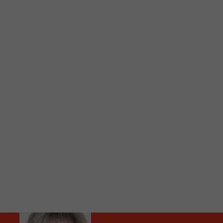
C
Vous avez envie d’écouter le FM 103,3 ou notre nouv
Ajoutez un signet FM 103,3 sur votre écran d’accueil
Voici la procédure ;)
À partir de votre téléphone, allez sur le site inte
Ensuite cliquez sur l’icône situé au bas de votre éc
(celui qui représente un carré incluant une flèche d
Cliquez maintenant sur l’option Ajouter sur l’écran
Faites Enregistrer en haut à droite.
Et voilà! Toutes les infos et l’écoute de votre radio loca
Audio