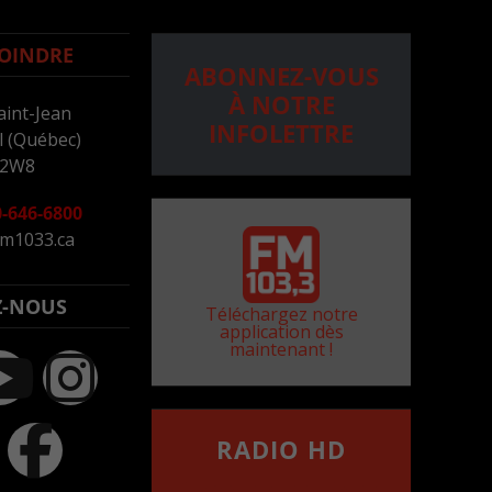
OINDRE
ABONNEZ-VOUS
À NOTRE
aint-Jean
INFOLETTRE
 (Québec)
 2W8
-646-6800
m1033.ca
Z-NOUS
Téléchargez notre
application dès
maintenant !
RADIO HD
••••••••••••••••••
Comment synthoniser la