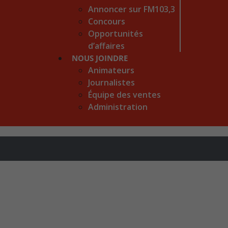
Annoncer sur FM103,3
Concours
Opportunités
d’affaires
NOUS JOINDRE
Animateurs
Journalistes
Équipe des ventes
Administration