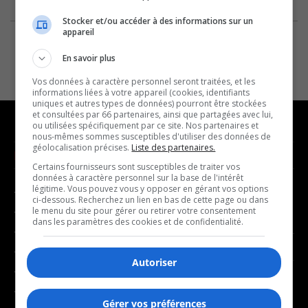
Stocker et/ou accéder à des informations sur un
appareil
En savoir plus
Vos données à caractère personnel seront traitées, et les
informations liées à votre appareil (cookies, identifiants
uniques et autres types de données) pourront être stockées
et consultées par 66 partenaires, ainsi que partagées avec lui,
ou utilisées spécifiquement par ce site. Nos partenaires et
nous-mêmes sommes susceptibles d'utiliser des données de
géolocalisation précises.
Liste des partenaires.
NOUVELLES
MUSIQUE
Certains fournisseurs sont susceptibles de traiter vos
données à caractère personnel sur la base de l'intérêt
légitime. Vous pouvez vous y opposer en gérant vos options
- Affaires municipales
- Décompte franco
ci-dessous. Recherchez un lien en bas de cette page ou dans
- Communauté / Social
- Joué récemment
le menu du site pour gérer ou retirer votre consentement
dans les paramètres des cookies et de confidentialité.
- Culture
BALADOS
- Économie
Autoriser
- Éducation
- Affaires
- Environnement
- Art de vivre
Gérer vos préférences