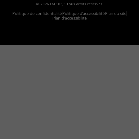
© 2026 FM 103,3 Tous droits réservés.
Politique de confidentialité
Politique d’accessibilité
Plan du site
Plan d'accessibilite
Comment installer notre vignette sur votre
appareil mobile