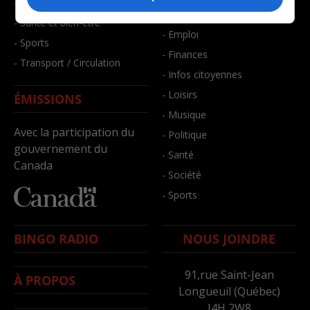
- Faits divers
- Bien-être
- Santé et bien-être
- Emploi
- Sports
- Finances
- Transport / Circulation
- Infos citoyennes
- Loisirs
ÉMISSIONS
- Musique
Avec la participation du
- Politique
gouvernement du
- Santé
Canada
- Société
- Sports
BINGO RADIO
NOUS JOINDRE
91,rue Saint-Jean
À PROPOS
Longueuil (Québec)
J4H 2W8