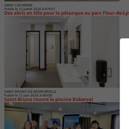
SAINT-CATHERINE
Publié le 22 juillet 2026 à 07h57
Des abris en tôle pour la pétanque au parc Fleur-de-Ly
SAINT-BRUNO-DE-MONTARVILLE
Publié le 12 juin 2026 à 06h58
Saint-Bruno rouvre la piscine Roberval