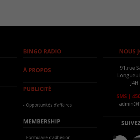
BINGO RADIO
NOUS J
91,rue S
À PROPOS
Longueuil
J4H
PUBLICITÉ
SMS
|
450
admin@f
- Opportunités d’affaires
MEMBERSHIP
SUIVE
- Formulaire d’adhésion