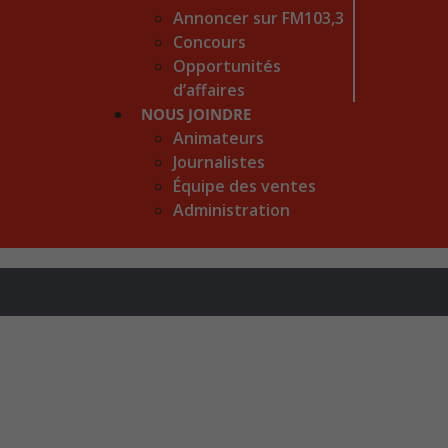
Annoncer sur FM103,3
Concours
Opportunités
d’affaires
NOUS JOINDRE
Animateurs
Journalistes
Équipe des ventes
Administration