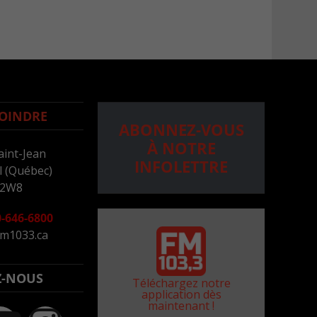
OINDRE
ABONNEZ-VOUS
À NOTRE
aint-Jean
INFOLETTRE
 (Québec)
 2W8
-646-6800
m1033.ca
Z-NOUS
Téléchargez notre
application dès
maintenant !