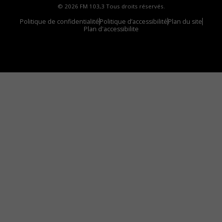
© 2026 FM 103,3 Tous droits réservés.
Politique de confidentialité
Politique d’accessibilité
Plan du site
Plan d'accessibilite
Comment installer notre vignette sur votre
appareil mobile