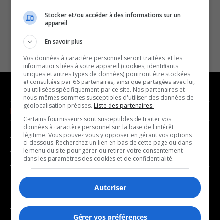
Stocker et/ou accéder à des informations sur un
appareil
En savoir plus
Vos données à caractère personnel seront traitées, et les
informations liées à votre appareil (cookies, identifiants
uniques et autres types de données) pourront être stockées
et consultées par 66 partenaires, ainsi que partagées avec lui,
ou utilisées spécifiquement par ce site. Nos partenaires et
nous-mêmes sommes susceptibles d'utiliser des données de
géolocalisation précises.
Liste des partenaires.
NOUVELLES
MUSIQUE
Certains fournisseurs sont susceptibles de traiter vos
données à caractère personnel sur la base de l'intérêt
légitime. Vous pouvez vous y opposer en gérant vos options
- Affaires municipales
- Décompte franco
ci-dessous. Recherchez un lien en bas de cette page ou dans
- Communauté / Social
- Joué récemment
le menu du site pour gérer ou retirer votre consentement
dans les paramètres des cookies et de confidentialité.
- Culture
BALADOS
- Économie
Autoriser
- Éducation
- Affaires
- Environnement
- Art de vivre
Gérer vos préférences