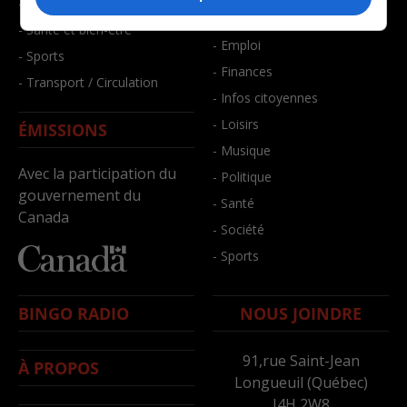
- Faits divers
- Bien-être
- Santé et bien-être
- Emploi
- Sports
- Finances
- Transport / Circulation
- Infos citoyennes
- Loisirs
ÉMISSIONS
- Musique
Avec la participation du
- Politique
gouvernement du
- Santé
Canada
- Société
- Sports
BINGO RADIO
NOUS JOINDRE
91,rue Saint-Jean
À PROPOS
Longueuil (Québec)
J4H 2W8