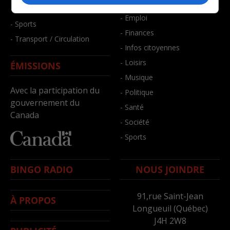
- Bien-être
- Santé et bien-être
- Emploi
- Sports
- Finances
- Transport / Circulation
- Infos citoyennes
- Loisirs
ÉMISSIONS
- Musique
Avec la participation du
- Politique
gouvernement du
- Santé
Canada
- Société
- Sports
BINGO RADIO
NOUS JOINDRE
91,rue Saint-Jean
À PROPOS
Longueuil (Québec)
J4H 2W8