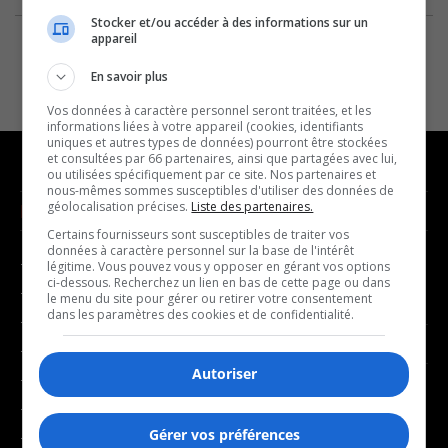
Stocker et/ou accéder à des informations sur un
appareil
En savoir plus
Vos données à caractère personnel seront traitées, et les
informations liées à votre appareil (cookies, identifiants
uniques et autres types de données) pourront être stockées
et consultées par 66 partenaires, ainsi que partagées avec lui,
ou utilisées spécifiquement par ce site. Nos partenaires et
nous-mêmes sommes susceptibles d'utiliser des données de
géolocalisation précises.
Liste des partenaires.
NOUVELLES
MUSIQUE
Certains fournisseurs sont susceptibles de traiter vos
données à caractère personnel sur la base de l'intérêt
- Affaires municipales
- Décompte franco
légitime. Vous pouvez vous y opposer en gérant vos options
ci-dessous. Recherchez un lien en bas de cette page ou dans
- Communauté / Social
- Joué récemment
le menu du site pour gérer ou retirer votre consentement
dans les paramètres des cookies et de confidentialité.
- Culture
BALADOS
- Économie
Autoriser
- Éducation
- Affaires
- Environnement
- Art de vivre
Gérer vos préférences
- Faits divers