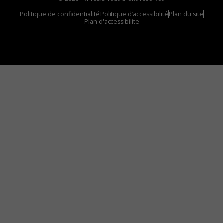
Politique de confidentialité
Politique d’accessibilité
Plan du site
Plan d'accessibilite
Comment installer notre vignette sur votre
appareil mobile