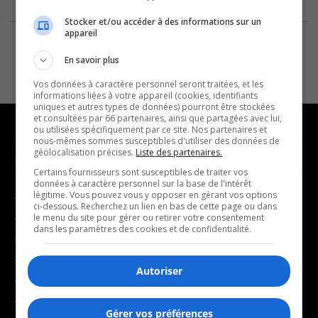
Stocker et/ou accéder à des informations sur un
appareil
En savoir plus
Vos données à caractère personnel seront traitées, et les
informations liées à votre appareil (cookies, identifiants
uniques et autres types de données) pourront être stockées
et consultées par 66 partenaires, ainsi que partagées avec lui,
ou utilisées spécifiquement par ce site. Nos partenaires et
nous-mêmes sommes susceptibles d'utiliser des données de
géolocalisation précises.
Liste des partenaires.
NOUVELLES
MUSIQUE
Certains fournisseurs sont susceptibles de traiter vos
données à caractère personnel sur la base de l'intérêt
légitime. Vous pouvez vous y opposer en gérant vos options
- Affaires municipales
- Décompte franco
ci-dessous. Recherchez un lien en bas de cette page ou dans
- Communauté / Social
- Joué récemment
le menu du site pour gérer ou retirer votre consentement
dans les paramètres des cookies et de confidentialité.
- Culture
BALADOS
- Économie
Autoriser
- Éducation
- Affaires
- Environnement
- Art de vivre
Gérer vos préférences