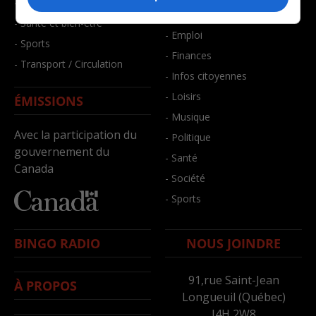
- Faits divers
- Bien-être
- Santé et bien-être
- Emploi
- Sports
- Finances
- Transport / Circulation
- Infos citoyennes
- Loisirs
ÉMISSIONS
- Musique
Avec la participation du
- Politique
gouvernement du
- Santé
Canada
- Société
- Sports
BINGO RADIO
NOUS JOINDRE
91,rue Saint-Jean
À PROPOS
Longueuil (Québec)
J4H 2W8