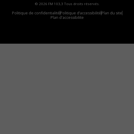
© 2026 FM 103,3 Tous droits réservés.
Politique de confidentialité
Politique d’accessibilité
Plan du site
Plan d'accessibilite
Comment installer notre vignette sur votre
appareil mobile