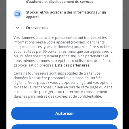
d’audience et développement de services
Stocker et/ou accéder à des informations sur un
appareil
En savoir plus
Vos données à caractère personnel seront traitées, et les
informations liées à votre appareil (cookies, identifiants
uniques et autres types de données) pourront être stockées
et consultées par 66 partenaires, ainsi que partagées avec lui,
ou utilisées spécifiquement par ce site. Nos partenaires et
nous-mêmes sommes susceptibles d'utiliser des données de
géolocalisation précises.
Liste des partenaires.
NOUVELLES
MUSIQUE
Certains fournisseurs sont susceptibles de traiter vos
données à caractère personnel sur la base de l'intérêt
légitime. Vous pouvez vous y opposer en gérant vos options
- Affaires municipales
- Décompte franco
ci-dessous. Recherchez un lien en bas de cette page ou dans
le menu du site pour gérer ou retirer votre consentement
- Communauté / Social
- Joué récemment
dans les paramètres des cookies et de confidentialité.
- Culture
BALADOS
- Économie
Autoriser
- Éducation
- Affaires
- Environnement