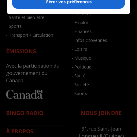
Gérer vos préférences
- Art de vivre
- Faits divers
- Bien-être
- Santé et bien-être
- Emploi
- Sports
- Finances
- Transport / Circulation
- Infos citoyennes
- Loisirs
ÉMISSIONS
- Musique
Avec la participation du
- Politique
gouvernement du
- Santé
Canada
- Société
- Sports
BINGO RADIO
NOUS JOINDRE
91,rue Saint-Jean
À PROPOS
Longueuil (Québec)