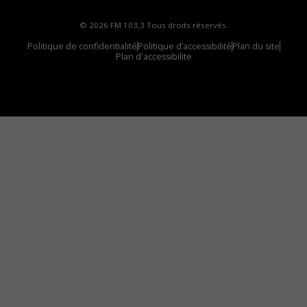
© 2026 FM 103,3 Tous droits réservés.
Politique de confidentialité
Politique d’accessibilité
Plan du site
Plan d'accessibilite
Comment installer notre vignette sur votre
appareil mobile