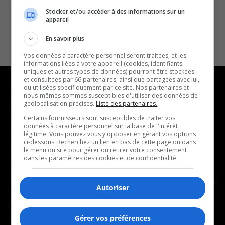
Stocker et/ou accéder à des informations sur un
appareil
En savoir plus
Vos données à caractère personnel seront traitées, et les
informations liées à votre appareil (cookies, identifiants
uniques et autres types de données) pourront être stockées
et consultées par 66 partenaires, ainsi que partagées avec lui,
ou utilisées spécifiquement par ce site. Nos partenaires et
nous-mêmes sommes susceptibles d'utiliser des données de
géolocalisation précises.
Liste des partenaires.
NOUVELLES
MUSIQUE
Certains fournisseurs sont susceptibles de traiter vos
données à caractère personnel sur la base de l'intérêt
- Affaires municipales
- Décompte franco
légitime. Vous pouvez vous y opposer en gérant vos options
ci-dessous. Recherchez un lien en bas de cette page ou dans
- Communauté / Social
- Joué récemment
le menu du site pour gérer ou retirer votre consentement
dans les paramètres des cookies et de confidentialité.
- Culture
BALADOS
- Économie
Autoriser
- Éducation
- Affaires
- Environnement
- Art de vivre
Gérer vos préférences
- Faits divers