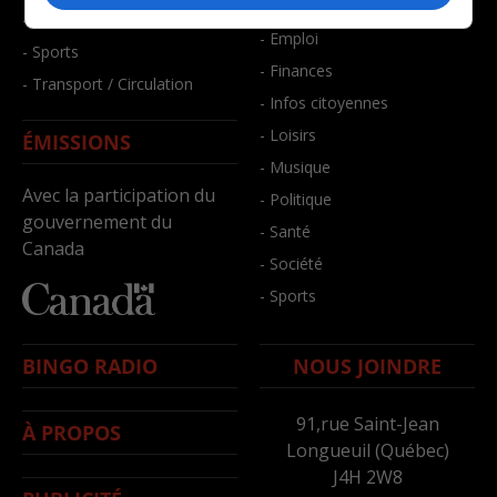
- Bien-être
- Santé et bien-être
- Emploi
- Sports
- Finances
- Transport / Circulation
- Infos citoyennes
- Loisirs
ÉMISSIONS
- Musique
Avec la participation du
- Politique
gouvernement du
- Santé
Canada
- Société
- Sports
BINGO RADIO
NOUS JOINDRE
91,rue Saint-Jean
À PROPOS
Longueuil (Québec)
J4H 2W8