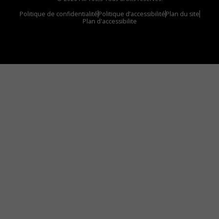
Politique de confidentialité
Politique d’accessibilité
Plan du site
Plan d'accessibilite
Comment installer notre vignette sur votre
appareil mobile