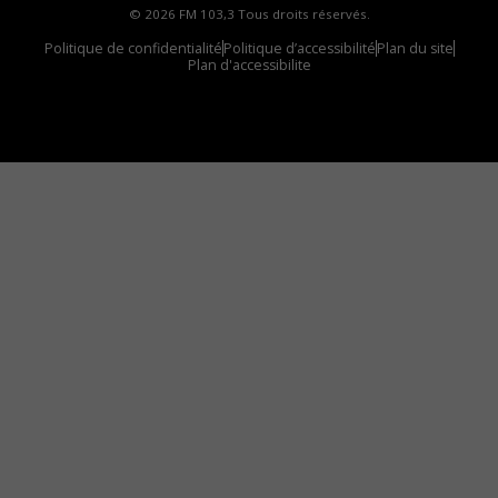
© 2026 FM 103,3 Tous droits réservés.
Politique de confidentialité
Politique d’accessibilité
Plan du site
Plan d'accessibilite
Comment installer notre vignette sur votre
appareil mobile