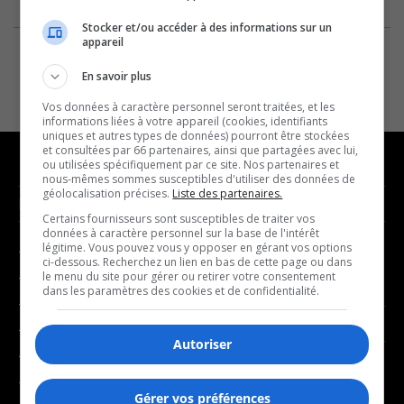
Stocker et/ou accéder à des informations sur un
appareil
En savoir plus
Vos données à caractère personnel seront traitées, et les
informations liées à votre appareil (cookies, identifiants
uniques et autres types de données) pourront être stockées
et consultées par 66 partenaires, ainsi que partagées avec lui,
ou utilisées spécifiquement par ce site. Nos partenaires et
nous-mêmes sommes susceptibles d'utiliser des données de
géolocalisation précises.
Liste des partenaires.
NOUVELLES
MUSIQUE
Certains fournisseurs sont susceptibles de traiter vos
données à caractère personnel sur la base de l'intérêt
légitime. Vous pouvez vous y opposer en gérant vos options
- Affaires municipales
- Décompte franco
ci-dessous. Recherchez un lien en bas de cette page ou dans
- Communauté / Social
- Joué récemment
le menu du site pour gérer ou retirer votre consentement
dans les paramètres des cookies et de confidentialité.
- Culture
BALADOS
- Économie
Autoriser
- Éducation
- Affaires
- Environnement
- Art de vivre
Gérer vos préférences