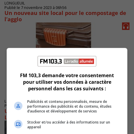
LONGUEUIL
Publié le 7 novembre 2023 à 06h56
Un nouveau site local pour le compostage de
l’agglo
FM 103,3 demande votre consentement
pour utiliser vos données à caractère
personnel dans les cas suivants :
LONGUEUIL
Publicités et contenu personnalisés, mesure de
Publié le 20 février 2023 à 06h21
performance des publicités et du contenu, études
Une citoyenne questionne la performance de
d’audience et développement de services
Longueuil en recyclage
Stocker et/ou accéder à des informations sur un
appareil