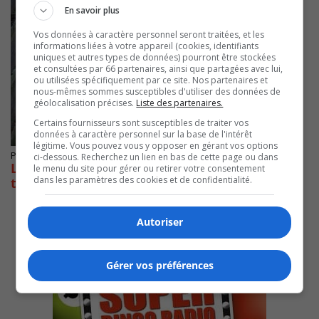
En savoir plus
Vos données à caractère personnel seront traitées, et les
informations liées à votre appareil (cookies, identifiants
uniques et autres types de données) pourront être stockées
et consultées par 66 partenaires, ainsi que partagées avec lui,
ou utilisées spécifiquement par ce site. Nos partenaires et
nous-mêmes sommes susceptibles d'utiliser des données de
géolocalisation précises.
Liste des partenaires.
Certains fournisseurs sont susceptibles de traiter vos
données à caractère personnel sur la base de l'intérêt
légitime. Vous pouvez vous y opposer en gérant vos options
Publié le 11 octobre 2022 à 06h30
ci-dessous. Recherchez un lien en bas de cette page ou dans
Longueuil veut geler un contrat de
le menu du site pour gérer ou retirer votre consentement
dans les paramètres des cookies et de confidentialité.
traitement de résidus verts pour 10 ans
Autoriser
Gérer vos préférences