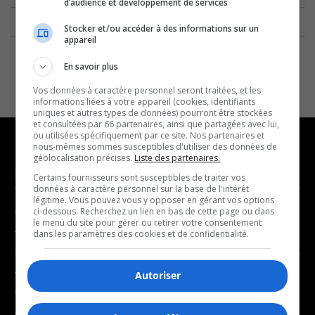
d’audience et développement de services
Stocker et/ou accéder à des informations sur un
appareil
En savoir plus
Vos données à caractère personnel seront traitées, et les
informations liées à votre appareil (cookies, identifiants
uniques et autres types de données) pourront être stockées
et consultées par 66 partenaires, ainsi que partagées avec lui,
ou utilisées spécifiquement par ce site. Nos partenaires et
nous-mêmes sommes susceptibles d'utiliser des données de
géolocalisation précises.
Liste des partenaires.
NOUVELLES
MUSIQUE
Certains fournisseurs sont susceptibles de traiter vos
données à caractère personnel sur la base de l'intérêt
légitime. Vous pouvez vous y opposer en gérant vos options
- Affaires municipales
- Décompte franco
ci-dessous. Recherchez un lien en bas de cette page ou dans
le menu du site pour gérer ou retirer votre consentement
- Communauté / Social
- Joué récemment
dans les paramètres des cookies et de confidentialité.
- Culture
BALADOS
- Économie
Autoriser
- Éducation
- Affaires
- Environnement