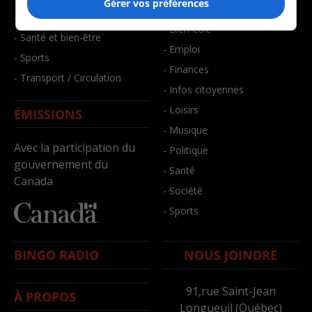
Gérer vos préférences
- Art de vivre
- Faits divers
- Bien-être
- Santé et bien-être
- Emploi
- Sports
- Finances
- Transport / Circulation
- Infos citoyennes
- Loisirs
ÉMISSIONS
- Musique
Avec la participation du
- Politique
gouvernement du
- Santé
Canada
- Société
- Sports
BINGO RADIO
NOUS JOINDRE
91,rue Saint-Jean
À PROPOS
Longueuil (Québec)