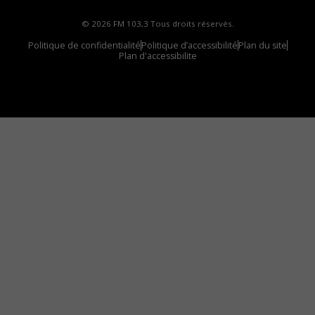
© 2026 FM 103,3 Tous droits réservés.
Politique de confidentialité
Politique d’accessibilité
Plan du site
Plan d'accessibilite
Comment installer notre vignette sur votre
appareil mobile