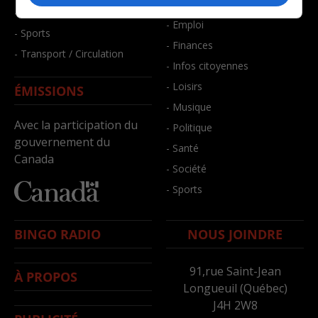
- Bien-être
- Santé et bien-être
- Emploi
- Sports
- Finances
- Transport / Circulation
- Infos citoyennes
- Loisirs
ÉMISSIONS
- Musique
Avec la participation du
- Politique
gouvernement du
- Santé
Canada
- Société
- Sports
BINGO RADIO
NOUS JOINDRE
91,rue Saint-Jean
À PROPOS
Longueuil (Québec)
J4H 2W8