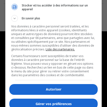
Stocker et/ou accéder à des informations sur un
appareil
En savoir plus
Vos données à caractère personnel seront traitées, et les
informations liées à votre appareil (cookies, identifiants
uniques et autres types de données) pourront être stockées
et consultées par 66 partenaires, ainsi que partagées avec lui,
ou utilisées spécifiquement par ce site. Nos partenaires et
nous-mêmes sommes susceptibles d'utiliser des données de
géolocalisation précises.
Liste des partenaires.
NOUVELLES
MUSIQUE
Certains fournisseurs sont susceptibles de traiter vos
données à caractère personnel sur la base de l'intérêt
- Affaires municipales
- Décompte franco
légitime. Vous pouvez vous y opposer en gérant vos options
ci-dessous. Recherchez un lien en bas de cette page ou dans
- Communauté / Social
- Joué récemment
le menu du site pour gérer ou retirer votre consentement
dans les paramètres des cookies et de confidentialité.
- Culture
BALADOS
- Économie
Autoriser
- Éducation
- Affaires
- Environnement
- Art de vivre
Gérer vos préférences
- Faits divers