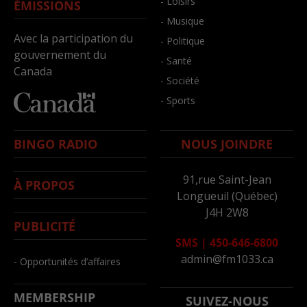
- Loisirs
ÉMISSIONS
- Musique
Avec la participation du
- Politique
gouvernement du
- Santé
Canada
- Société
- Sports
BINGO RADIO
NOUS JOINDRE
91,rue Saint-Jean
À PROPOS
Longueuil (Québec)
J4H 2W8
PUBLICITÉ
SMS
|
450-646-6800
admin@fm1033.ca
- Opportunités d’affaires
MEMBERSHIP
SUIVEZ-NOUS