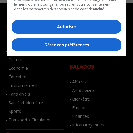
le menu du site pour gérer ou retirer votre consentement
dans les paramètres des cookies et de confidentialité.
NOUVELLES
MUSIQUE
Autoriser
- Affaires municipales
- Décompte franco
Gérer vos préférences
- Communauté / Social
- Joué récemment
- Culture
BALADOS
- Économie
- Éducation
- Affaires
- Environnement
- Art de vivre
- Faits divers
- Bien-être
- Santé et bien-être
- Emploi
- Sports
- Finances
- Transport / Circulation
- Infos citoyennes