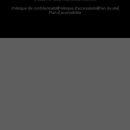
Politique de confidentialité
Politique d’accessibilité
Plan du site
Plan d'accessibilite
Comment installer notre vignette sur votre
appareil mobile