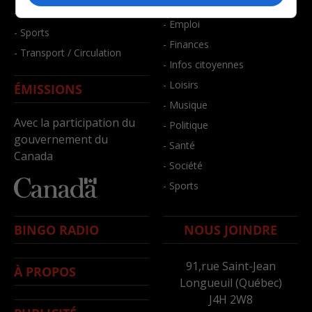
- Bien-être
- Santé et bien-être
- Emploi
- Sports
- Finances
- Transport / Circulation
- Infos citoyennes
- Loisirs
ÉMISSIONS
- Musique
Avec la participation du
- Politique
gouvernement du
- Santé
Canada
- Société
- Sports
BINGO RADIO
NOUS JOINDRE
91,rue Saint-Jean
À PROPOS
Longueuil (Québec)
J4H 2W8