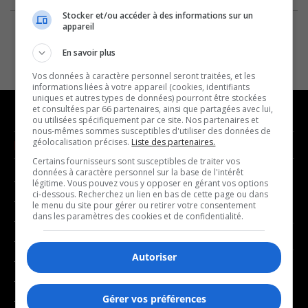
Stocker et/ou accéder à des informations sur un
appareil
En savoir plus
Vos données à caractère personnel seront traitées, et les
informations liées à votre appareil (cookies, identifiants
uniques et autres types de données) pourront être stockées
et consultées par 66 partenaires, ainsi que partagées avec lui,
ou utilisées spécifiquement par ce site. Nos partenaires et
nous-mêmes sommes susceptibles d'utiliser des données de
géolocalisation précises.
Liste des partenaires.
NOUVELLES
MUSIQUE
Certains fournisseurs sont susceptibles de traiter vos
données à caractère personnel sur la base de l'intérêt
- Affaires municipales
- Décompte franco
légitime. Vous pouvez vous y opposer en gérant vos options
ci-dessous. Recherchez un lien en bas de cette page ou dans
- Communauté / Social
- Joué récemment
le menu du site pour gérer ou retirer votre consentement
dans les paramètres des cookies et de confidentialité.
- Culture
BALADOS
- Économie
Autoriser
- Éducation
- Affaires
- Environnement
- Art de vivre
Gérer vos préférences
- Faits divers