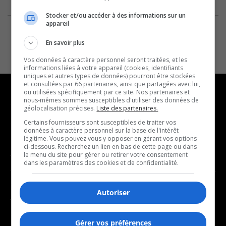
Stocker et/ou accéder à des informations sur un
appareil
En savoir plus
Vos données à caractère personnel seront traitées, et les
informations liées à votre appareil (cookies, identifiants
uniques et autres types de données) pourront être stockées
et consultées par 66 partenaires, ainsi que partagées avec lui,
ou utilisées spécifiquement par ce site. Nos partenaires et
nous-mêmes sommes susceptibles d'utiliser des données de
géolocalisation précises.
Liste des partenaires.
NOUVELLES
MUSIQUE
Certains fournisseurs sont susceptibles de traiter vos
données à caractère personnel sur la base de l'intérêt
légitime. Vous pouvez vous y opposer en gérant vos options
- Affaires municipales
- Décompte franco
ci-dessous. Recherchez un lien en bas de cette page ou dans
- Communauté / Social
- Joué récemment
le menu du site pour gérer ou retirer votre consentement
dans les paramètres des cookies et de confidentialité.
- Culture
BALADOS
- Économie
Autoriser
- Éducation
- Affaires
- Environnement
- Art de vivre
Gérer vos préférences