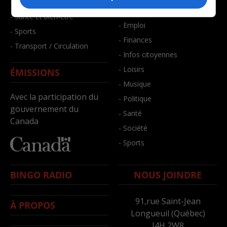
- Faits divers
- Bien-être
- Santé et bien-être
- Emploi
- Sports
- Finances
- Transport / Circulation
- Infos citoyennes
- Loisirs
ÉMISSIONS
- Musique
Avec la participation du
- Politique
gouvernement du
- Santé
Canada
- Société
- Sports
BINGO RADIO
NOUS JOINDRE
91,rue Saint-Jean
À PROPOS
Longueuil (Québec)
J4H 2W8