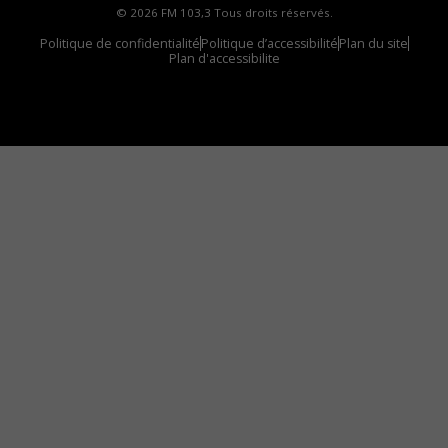
© 2026 FM 103,3 Tous droits réservés.
Politique de confidentialité
Politique d’accessibilité
Plan du site
Plan d'accessibilite
Comment installer notre vignette sur votre
appareil mobile