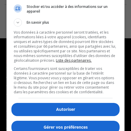
Stocker et/ou accéder à des informations sur un
appareil
En savoir plus
Vos données à caractère personnel seront traitées, et les
informations liées à votre appareil (cookies, identifiants
uniques et autres types de données) pourront être stockées
et consultées par 66 partenaires, ainsi que partagées avec lui,
ou utilisées spécifiquement par ce site. Nos partenaires et
nous-mêmes sommes susceptibles d'utiliser des données de
géolocalisation précises.
Liste des partenaires.
NOUVELLES
MUSIQUE
Certains fournisseurs sont susceptibles de traiter vos
données à caractère personnel sur la base de l'intérêt
- Affaires municipales
- Décompte franco
légitime. Vous pouvez vous y opposer en gérant vos options
ci-dessous. Recherchez un lien en bas de cette page ou dans
- Communauté / Social
- Joué récemment
le menu du site pour gérer ou retirer votre consentement
dans les paramètres des cookies et de confidentialité.
- Culture
BALADOS
- Économie
Autoriser
- Éducation
- Affaires
- Environnement
- Art de vivre
Gérer vos préférences
- Faits divers