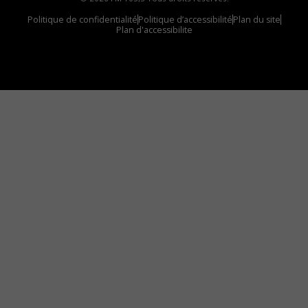
Politique de confidentialité
Politique d’accessibilité
Plan du site
Plan d'accessibilite
Comment installer notre vignette sur votre
appareil mobile