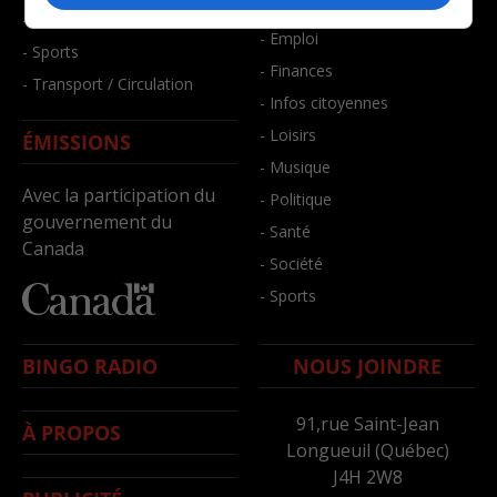
- Bien-être
- Santé et bien-être
- Emploi
- Sports
- Finances
- Transport / Circulation
- Infos citoyennes
- Loisirs
ÉMISSIONS
- Musique
Avec la participation du
- Politique
gouvernement du
- Santé
Canada
- Société
- Sports
BINGO RADIO
NOUS JOINDRE
91,rue Saint-Jean
À PROPOS
Longueuil (Québec)
J4H 2W8