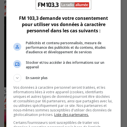
Publié le 12 Décembre 2024 à 12h00
Nouveau mandat confié à l’OPPL pour
revitaliser la Ville de Longueuil
FM 103,3 demande votre consentement
pour utiliser vos données à caractère
personnel dans les cas suivants :
Publicités et contenu personnalisés, mesure de
performance des publicités et du contenu, études
d’audience et développement de services
Stocker et/ou accéder à des informations sur un
appareil
En savoir plus
Vos données à caractère personnel seront traitées, et les
SAINT-HUBERT
informations liées à votre appareil (cookies, identifiants
Publié le 7 septembre 2024 à 06h01
uniques et autres types de données) pourront être stockées
Avis d’ébullition en cours pour un secteur de
et consultées par 66 partenaires, ainsi que partagées avec lui,
Saint-Hubert
ou utilisées spécifiquement par ce site. Nos partenaires et
nous-mêmes sommes susceptibles d'utiliser des données de
géolocalisation précises.
Liste des partenaires.
Certains fournisseurs sont susceptibles de traiter vos