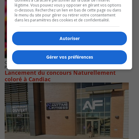
données à caractère personnel sur la base de l'intérêt
légitime. Vous pouvez vous y opposer en gérant vos options
ci-dessous. Recherchez un lien en bas de cette page ou dans
le menu du site pour gérer ou retirer votre consentement
dans les paramètres des cookies et de confidentialité.
Autoriser
Gérer vos préférences
CANDIAC
Publié le 3 août 2024 à 08h00
Lancement du concours Naturellement
coloré à Candiac