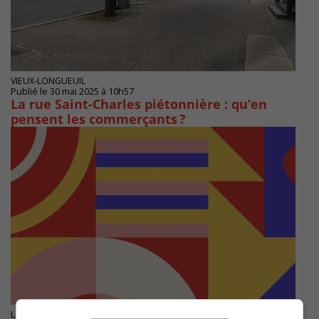
VIEUX-LONGUEUIL
Publié le 30 mai 2025 à 10h57
La rue Saint-Charles piétonnière : qu’en
pensent les commerçants ?
LONGUEUIL