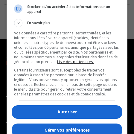
Stocker et/ou accéder à des informations sur un
appareil
En savoir plus
Vos données à caractère personnel seront traitées, et les
informations liées à votre appareil (cookies, identifiants
uniques et autres types de données) pourront être stockées
et consultées par 66 partenaires, ainsi que partagées avec lui,
ou utilisées spécifiquement par ce site. Nos partenaires et
nous-mêmes sommes susceptibles d'utiliser des données de
géolocalisation précises.
Liste des partenaires.
NOUVELLES
MUSIQUE
Certains fournisseurs sont susceptibles de traiter vos
données à caractère personnel sur la base de l'intérêt
- Affaires municipales
- Décompte franco
légitime. Vous pouvez vous y opposer en gérant vos options
ci-dessous. Recherchez un lien en bas de cette page ou dans
- Communauté / Social
- Joué récemment
le menu du site pour gérer ou retirer votre consentement
dans les paramètres des cookies et de confidentialité.
- Culture
BALADOS
- Économie
Autoriser
- Éducation
- Affaires
- Environnement
- Art de vivre
Gérer vos préférences
- Faits divers