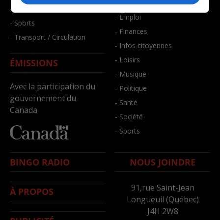
- Bien-être
- Santé et bien-être
- Emploi
- Sports
- Finances
- Transport / Circulation
- Infos citoyennes
- Loisirs
ÉMISSIONS
- Musique
Avec la participation du
- Politique
gouvernement du
- Santé
Canada
- Société
- Sports
BINGO RADIO
NOUS JOINDRE
91,rue Saint-Jean
À PROPOS
Longueuil (Québec)
J4H 2W8