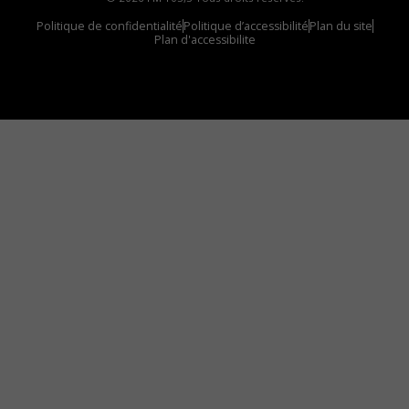
Politique de confidentialité
Politique d’accessibilité
Plan du site
Plan d'accessibilite
Comment installer notre vignette sur votre
appareil mobile