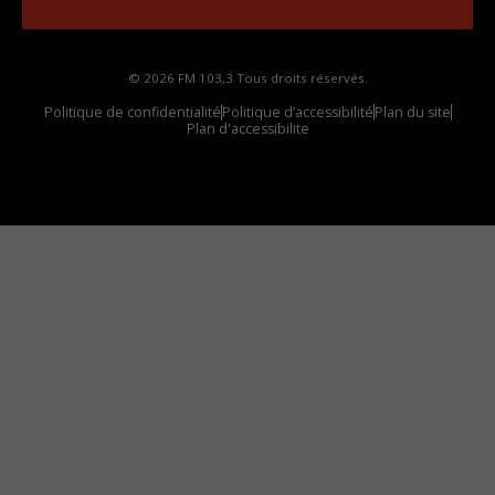
© 2026 FM 103,3 Tous droits réservés.
Politique de confidentialité
Politique d’accessibilité
Plan du site
Plan d'accessibilite
Comment installer notre vignette sur votre