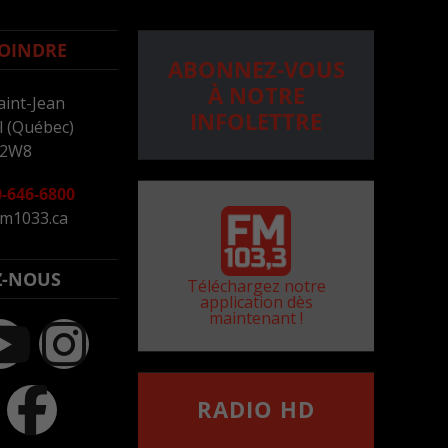
OINDRE
ABONNEZ-VOUS
À NOTRE
aint-Jean
INFOLETTRE
 (Québec)
 2W8
-646-6800
m1033.ca
Z-NOUS
Téléchargez notre
application dès
maintenant !
RADIO HD
••••••••••••••••••
Comment synthoniser la