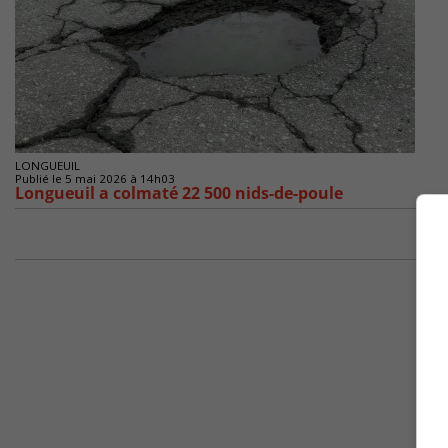
LONGUEUIL
Publié le 5 mai 2026 à 14h03
Longueuil a colmaté 22 500 nids-de-poule