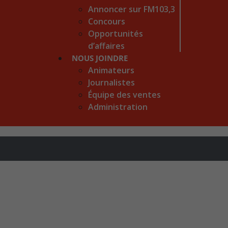
Annoncer sur FM103,3
Concours
Opportunités
d’affaires
NOUS JOINDRE
Animateurs
Journalistes
Équipe des ventes
Administration