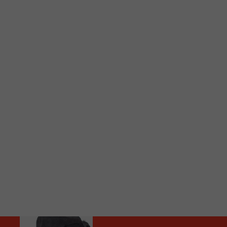
C
Vous avez envie d’écouter le FM 103,3 ou notre nouv
Ajoutez un signet FM 103,3 sur votre écran d’accueil
Voici la procédure ;)
À partir de votre téléphone, allez sur le site inte
Ensuite cliquez sur l’icône situé au bas de votre éc
(celui qui représente un carré incluant une flèche d
Cliquez maintenant sur l’option Ajouter sur l’écran
Faites Enregistrer en haut à droite.
Et voilà! Toutes les infos et l’écoute de votre radio loca
Audio