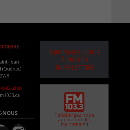
OINDRE
ABONNEZ-VOUS
À NOTRE
aint-Jean
INFOLETTRE
 (Québec)
 2W8
-646-6800
m1033.ca
Z-NOUS
Téléchargez notre
application dès
maintenant !