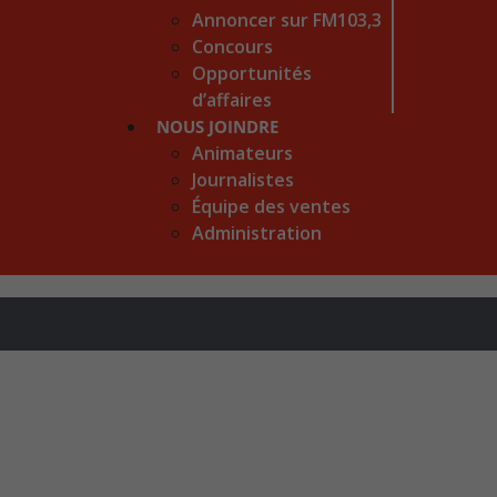
Annoncer sur FM103,3
Concours
Opportunités
d’affaires
NOUS JOINDRE
Animateurs
Journalistes
Équipe des ventes
Administration