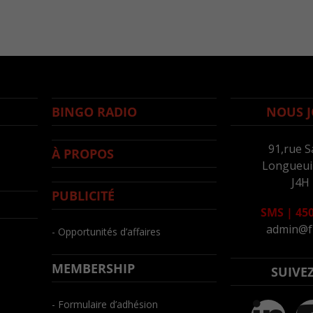
BINGO RADIO
NOUS J
91,rue S
À PROPOS
Longueuil
J4H
PUBLICITÉ
SMS
|
450
admin@f
- Opportunités d’affaires
MEMBERSHIP
SUIVE
- Formulaire d’adhésion