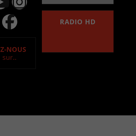
RADIO HD
••••••••••••••••••
Comment synthoniser la
fréquence HD dans
votre voiture
Z-NOUS
 sur..