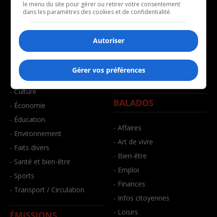
le menu du site pour gérer ou retirer votre consentement
dans les paramètres des cookies et de confidentialité.
NOUVELLES
MUSIQUE
Autoriser
- Affaires municipales
- Décompte franco
Gérer vos préférences
- Communauté / Social
- Joué récemment
- Culture
BALADOS
- Économie
- Éducation
- Affaires
- Environnement
- Art de vivre
- Faits divers
- Bien-être
- Santé et bien-être
- Emploi
- Sports
- Finances
- Transport / Circulation
- Infos citoyennes
- Loisirs
ÉMISSIONS