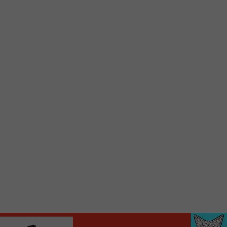
Voici la procédure ;)
À partir de votre téléphone, allez sur le site
internet de la Radio allumée au
www.fm1033.ca
Ensuite cliquez sur l’icône situé au bas de
votre écran
(celui qui représente un carré incluant une
flèche dirigé vers le haut)
Cliquez maintenant sur l’option Ajouter sur
l’écran d’accueil et vous verrez apparaître le
logo du FM 103,3
Faites Enregistrer en haut à droite.
Et voilà! Toutes les infos et l’écoute de votre radio
locale vous sont maintenant accessibles en un clic!
Audio
00:00
00:00