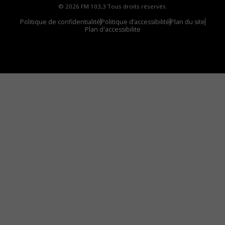
© 2026 FM 103,3 Tous droits réservés.
Politique de confidentialité
Politique d’accessibilité
Plan du site
Plan d'accessibilite
Comment installer notre vignette sur votre
appareil mobile