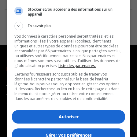
Stocker et/ou accéder à des informations sur un
appareil
En savoir plus
Vos données à caractère personnel seront traitées, et les
informations liées à votre appareil (cookies, identifiants
uniques et autres types de données) pourront être stockées
et consultées par 66 partenaires, ainsi que partagées avec lui,
ou utilisées spécifiquement par ce site. Nos partenaires et
nous-mêmes sommes susceptibles d'utiliser des données de
géolocalisation précises.
Liste des partenaires.
NOUVELLES
MUSIQUE
Certains fournisseurs sont susceptibles de traiter vos
données à caractère personnel sur la base de l'intérêt
légitime. Vous pouvez vous y opposer en gérant vos options
- Affaires municipales
- Décompte franco
ci-dessous. Recherchez un lien en bas de cette page ou dans
- Communauté / Social
- Joué récemment
le menu du site pour gérer ou retirer votre consentement
dans les paramètres des cookies et de confidentialité.
- Culture
BALADOS
- Économie
Autoriser
- Éducation
- Affaires
- Environnement
- Art de vivre
Gérer vos préférences