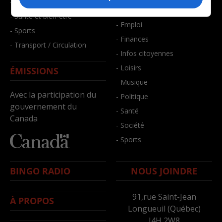
- Faits divers
- Bien-être
- Santé et bien-être
- Emploi
- Sports
- Finances
- Transport / Circulation
- Infos citoyennes
- Loisirs
ÉMISSIONS
- Musique
Avec la participation du
- Politique
gouvernement du
- Santé
Canada
- Société
- Sports
BINGO RADIO
NOUS JOINDRE
91,rue Saint-Jean
À PROPOS
Longueuil (Québec)
J4H 2W8