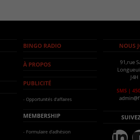
BINGO RADIO
NOUS J
91,rue S
À PROPOS
Longueuil
J4H
PUBLICITÉ
SMS
|
450
admin@f
- Opportunités d’affaires
MEMBERSHIP
SUIVE
- Formulaire d’adhésion