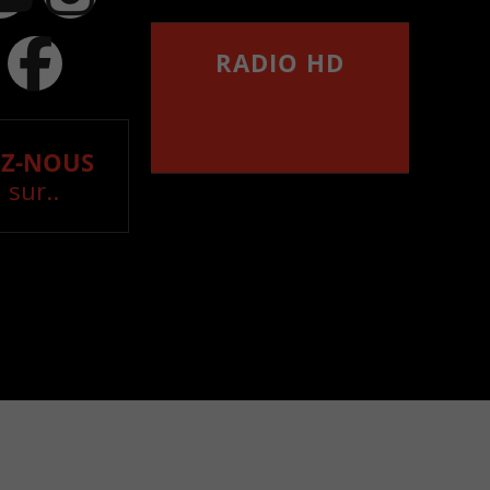
RADIO HD
••••••••••••••••••
Comment synthoniser la
fréquence HD dans
votre voiture
Z-NOUS
 sur..