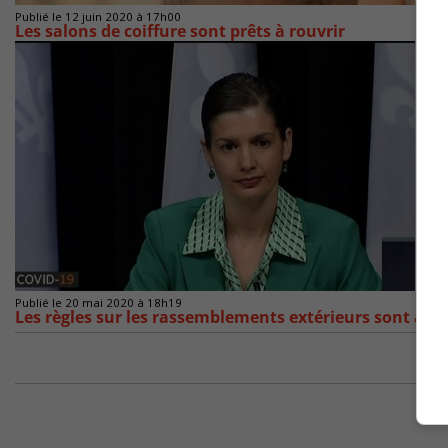
Publié le 12 juin 2020 à 17h00
Les salons de coiffure sont prêts à rouvrir
Publié le 20 mai 2020 à 18h19
Les règles sur les rassemblements extérieurs sont ass