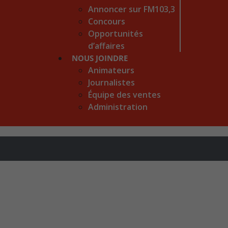
Annoncer sur FM103,3
Concours
Opportunités
d’affaires
NOUS JOINDRE
Animateurs
Journalistes
Équipe des ventes
Administration