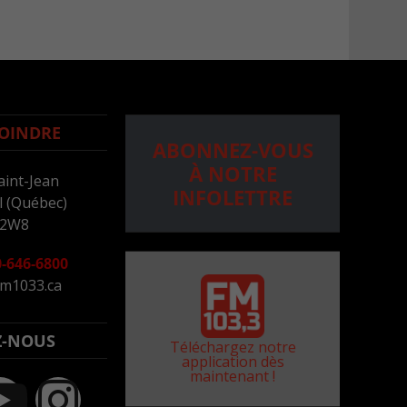
OINDRE
ABONNEZ-VOUS
À NOTRE
aint-Jean
INFOLETTRE
 (Québec)
 2W8
-646-6800
m1033.ca
Z-NOUS
Téléchargez notre
application dès
maintenant !