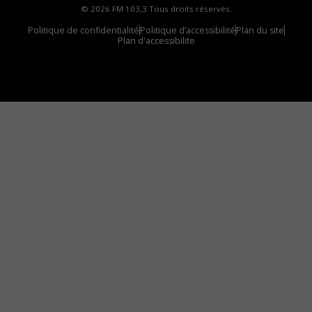
© 2026 FM 103,3 Tous droits réservés.
Politique de confidentialité
Politique d’accessibilité
Plan du site
Plan d'accessibilite
Comment installer notre vignette sur votre
appareil mobile