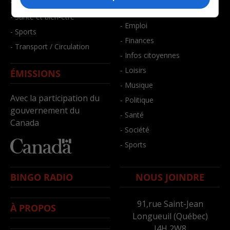
- Faits divers
- Bien-être
- Santé et bien-être
- Emploi
- Sports
- Finances
- Transport / Circulation
- Infos citoyennes
- Loisirs
ÉMISSIONS
- Musique
Avec la participation du
- Politique
gouvernement du
- Santé
Canada
- Société
- Sports
BINGO RADIO
NOUS JOINDRE
91,rue Saint-Jean
À PROPOS
Longueuil (Québec)
J4H 2W8