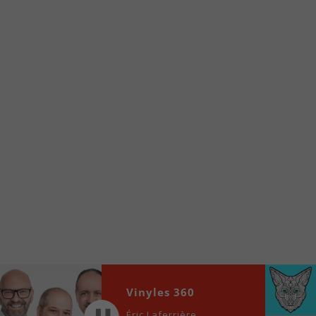
À partir de votre téléphone, allez sur le site
internet de la Radio allumée au
www.fm1033.ca
Ensuite cliquez sur l’icône situé au bas de
votre écran
(celui qui représente un carré incluant une
flèche dirigé vers le haut)
Cliquez maintenant sur l’option Ajouter sur
l’écran d’accueil et vous verrez apparaître le
logo du FM 103,3
Faites Enregistrer en haut à droite.
Et voilà! Toutes les infos et l’écoute de votre radio
locale vous sont maintenant accessibles en un clic!
Audio
00:00
00:00
Vinyles 360
Player
Éric Laferrière