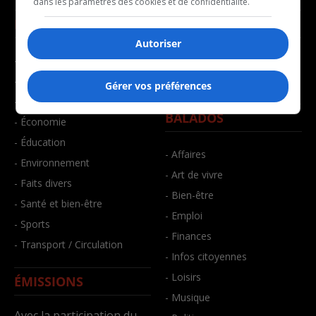
dans les paramètres des cookies et de confidentialité.
NOUVELLES
MUSIQUE
Autoriser
- Affaires municipales
- Décompte franco
- Communauté / Social
- Joué récemment
Gérer vos préférences
- Culture
BALADOS
- Économie
- Éducation
- Affaires
- Environnement
- Art de vivre
- Faits divers
- Bien-être
- Santé et bien-être
- Emploi
- Sports
- Finances
- Transport / Circulation
- Infos citoyennes
- Loisirs
ÉMISSIONS
- Musique
Avec la participation du