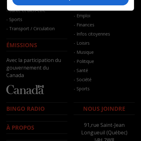
- Faits divers
- Bien-être
- Santé et bien-être
- Emploi
- Sports
- Finances
- Transport / Circulation
- Infos citoyennes
- Loisirs
ÉMISSIONS
- Musique
Avec la participation du
- Politique
gouvernement du
- Santé
Canada
- Société
- Sports
BINGO RADIO
NOUS JOINDRE
91,rue Saint-Jean
À PROPOS
Longueuil (Québec)
J4H 2W8