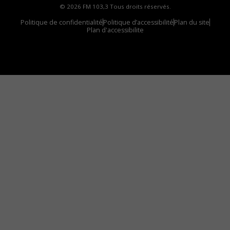
© 2026 FM 103,3 Tous droits réservés.
Politique de confidentialité
Politique d’accessibilité
Plan du site
Plan d'accessibilite
Comment installer notre vignette sur votre
appareil mobile