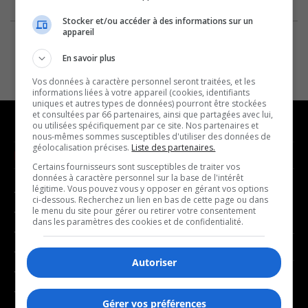
Stocker et/ou accéder à des informations sur un
appareil
En savoir plus
Vos données à caractère personnel seront traitées, et les
informations liées à votre appareil (cookies, identifiants
uniques et autres types de données) pourront être stockées
et consultées par 66 partenaires, ainsi que partagées avec lui,
ou utilisées spécifiquement par ce site. Nos partenaires et
nous-mêmes sommes susceptibles d'utiliser des données de
géolocalisation précises.
Liste des partenaires.
NOUVELLES
MUSIQUE
Certains fournisseurs sont susceptibles de traiter vos
données à caractère personnel sur la base de l'intérêt
légitime. Vous pouvez vous y opposer en gérant vos options
- Affaires municipales
- Décompte franco
ci-dessous. Recherchez un lien en bas de cette page ou dans
- Communauté / Social
- Joué récemment
le menu du site pour gérer ou retirer votre consentement
dans les paramètres des cookies et de confidentialité.
- Culture
BALADOS
- Économie
Autoriser
- Éducation
- Affaires
- Environnement
- Art de vivre
Gérer vos préférences