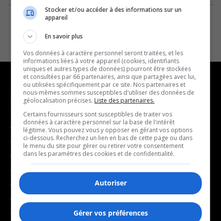
Stocker et/ou accéder à des informations sur un
appareil
En savoir plus
Vos données à caractère personnel seront traitées, et les
informations liées à votre appareil (cookies, identifiants
uniques et autres types de données) pourront être stockées
et consultées par 66 partenaires, ainsi que partagées avec lui,
ou utilisées spécifiquement par ce site. Nos partenaires et
nous-mêmes sommes susceptibles d'utiliser des données de
NOUVELLES
MUSIQUE
géolocalisation précises.
Liste des partenaires.
Certains fournisseurs sont susceptibles de traiter vos
données à caractère personnel sur la base de l'intérêt
- Affaires municipales
- Décompte franco
légitime. Vous pouvez vous y opposer en gérant vos options
ci-dessous. Recherchez un lien en bas de cette page ou dans
- Communauté / Social
- Joué récemment
le menu du site pour gérer ou retirer votre consentement
dans les paramètres des cookies et de confidentialité.
- Culture
BALADOS
- Économie
Autoriser
- Éducation
- Affaires
- Environnement
- Art de vivre
- Faits divers
Gérer vos préférences
- Bien-être