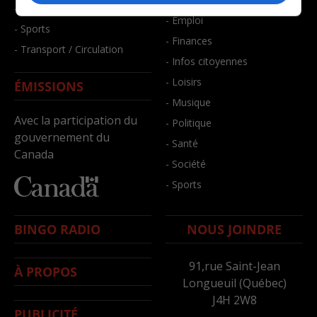
- Santé et bien-être
- Emploi
- Sports
- Finances
- Transport / Circulation
- Infos citoyennes
- Loisirs
ÉMISSIONS
- Musique
Avec la participation du
- Politique
gouvernement du
- Santé
Canada
- Société
- Sports
BINGO RADIO
NOUS JOINDRE
91,rue Saint-Jean
À PROPOS
Longueuil (Québec)
J4H 2W8
PUBLICITÉ