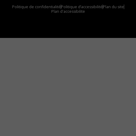
Politique de confidentialité
Politique d’accessibilité
Plan du site
Plan d'accessibilite
Comment installer notre vignette sur votre
appareil mobile