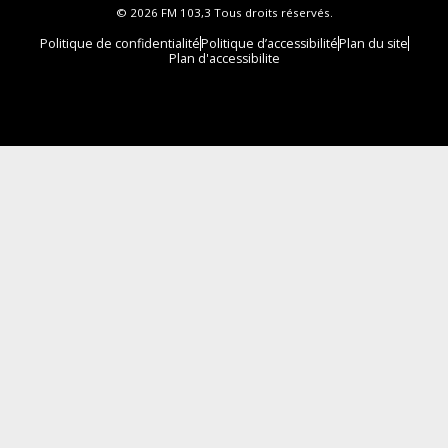
© 2026 FM 103,3 Tous droits réservés.
Politique de confidentialité
Politique d’accessibilité
Plan du site
Plan d'accessibilite
Comment installer notre vignette sur votre
appareil mobile