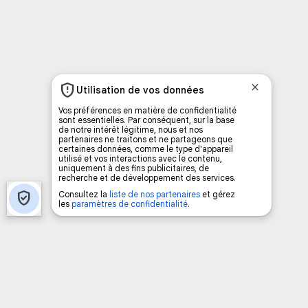
Vous avez envie d’écouter le FM 103,3 ou notre
nouvelle fréquence Coyote New Country
facilement à partir de votre téléphone?
Ajoutez un signet FM 103,3 sur votre écran
d’accueil rapidement.
Voici la procédure ;)
À partir de votre téléphone, allez sur le site
internet de la Radio allumée au
www.fm1033.ca
Ensuite cliquez sur l’icône situé au bas de
votre écran
(celui qui représente un carré incluant une
flèche dirigé vers le haut)
Cliquez maintenant sur l’option Ajouter sur
l’écran d’accueil et vous verrez apparaître le
logo du FM 103,3