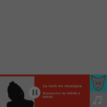
www.fm1033.ca
Ensuite cliquez sur l’icône situé au bas de
votre écran
(celui qui représente un carré incluant une
flèche dirigé vers le haut)
Cliquez maintenant sur l’option Ajouter sur
l’écran d’accueil et vous verrez apparaître le
logo du FM 103,3
Faites Enregistrer en haut à droite.
Et voilà! Toutes les infos et l’écoute de votre radio
locale vous sont maintenant accessibles en un clic!
Audio
00:00
00:00
Player
La nuit en musique
Dimanche de 04h00 à
06h00