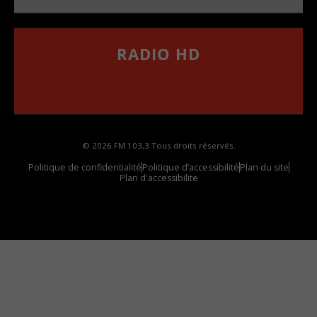
RADIO HD
••••••••••••••••••
Comment synthoniser la fréquence HD dans
votre voiture
© 2026 FM 103,3 Tous droits réservés.
Politique de confidentialité
Politique d’accessibilité
Plan du site
Plan d'accessibilite