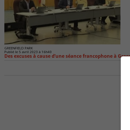
GREENFIELD PARK
Publié le 5 avril 2023 à 16h40
Des excuses à cause d’une séance francophone à Gree