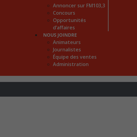
Annoncer sur FM103,3
Concours
Opportunités
d’affaires
NOUS JOINDRE
Animateurs
Journalistes
Équipe des ventes
Administration