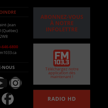
OINDRE
ABONNEZ-VOUS
À NOTRE
aint-Jean
INFOLETTRE
 (Québec)
 2W8
-646-6800
m1033.ca
Z-NOUS
Téléchargez notre
application dès
maintenant !
RADIO HD
••••••••••••••••••
Comment synthoniser la