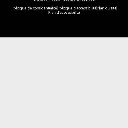
Politique de confidentialité
Politique d’accessibilité
Plan du site
Plan d'accessibilite
Comment installer notre vignette sur votre
appareil mobile