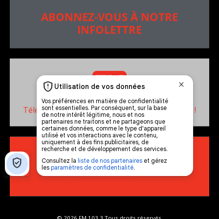
ABONNEZ-VOUS À NOTRE
INFOLETTRE
Téléchargez notre application dès maintenant !
RADIO HD
••••••••••••••••••
Comment synthoniser la fréquence HD dans
votre voiture
© 2026 FM 103,3 Tous droits réservés.