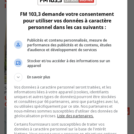
laboratoire serveur à Saint-Bruno
FM 103,3 demande votre consentement
pour utiliser vos données à caractère
personnel dans les cas suivants :
Publicités et contenu personnalisés, mesure de
performance des publicités et du contenu, études
d’audience et développement de services
Stocker et/ou accéder à des informations sur un
appareil
En savoir plus
Vos données à caractère personnel seront traitées, et les
SAINT-BRUNO-DE-MONTARVILLE
informations liées à votre appareil (cookies, identifiants
Publié le 26 février 2023 à 08h00
uniques et autres types de données) pourront être stockées
Un laboratoire serveur sera construit au
et consultées par 66 partenaires, ainsi que partagées avec lui,
CISSS-MC
ou utilisées spécifiquement par ce site. Nos partenaires et
nous-mêmes sommes susceptibles d'utiliser des données de
géolocalisation précises.
Liste des partenaires.
Certains fournisseurs sont susceptibles de traiter vos
données à caractère personnel sur la base de l'intérêt
légitime. Vous pouvez vous y opposer en gérant vos options