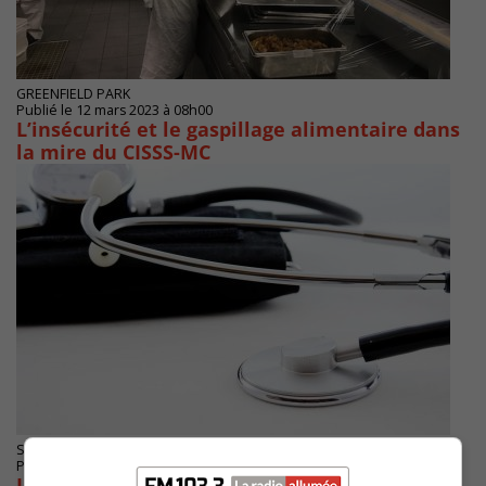
GREENFIELD PARK
Publié le 12 mars 2023 à 08h00
L’insécurité et le gaspillage alimentaire dans
la mire du CISSS-MC
SAINT-BRUNO-DE-MONTARVILLE
Publié le 27 février 2023 à 07h48
L’APTS s’inquiète de la construction du