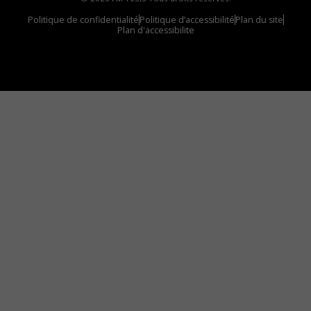
Politique de confidentialité
Politique d’accessibilité
Plan du site
Plan d'accessibilite
Comment installer notre vignette sur votre
appareil mobile