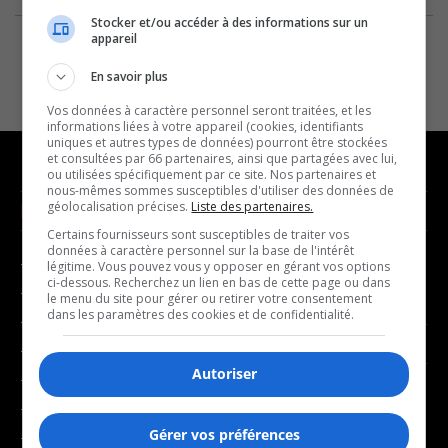
Stocker et/ou accéder à des informations sur un
appareil
En savoir plus
Vos données à caractère personnel seront traitées, et les
informations liées à votre appareil (cookies, identifiants
uniques et autres types de données) pourront être stockées
et consultées par 66 partenaires, ainsi que partagées avec lui,
ou utilisées spécifiquement par ce site. Nos partenaires et
nous-mêmes sommes susceptibles d'utiliser des données de
géolocalisation précises.
Liste des partenaires.
NOUVELLES
MUSIQUE
Certains fournisseurs sont susceptibles de traiter vos
données à caractère personnel sur la base de l'intérêt
- Affaires municipales
- Décompte franco
légitime. Vous pouvez vous y opposer en gérant vos options
ci-dessous. Recherchez un lien en bas de cette page ou dans
- Communauté / Social
- Joué récemment
le menu du site pour gérer ou retirer votre consentement
dans les paramètres des cookies et de confidentialité.
- Culture
BALADOS
- Économie
Autoriser
- Éducation
- Affaires
- Environnement
- Art de vivre
Gérer vos préférences
- Faits divers