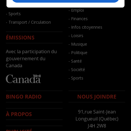
- Bien-être
- Santé et bien-être
- Emploi
- Sports
- Finances
- Transport / Circulation
- Infos citoyennes
- Loisirs
ÉMISSIONS
- Musique
Avec la participation du
- Politique
gouvernement du
- Santé
Canada
- Société
- Sports
BINGO RADIO
NOUS JOINDRE
91,rue Saint-Jean
À PROPOS
Longueuil (Québec)
J4H 2W8