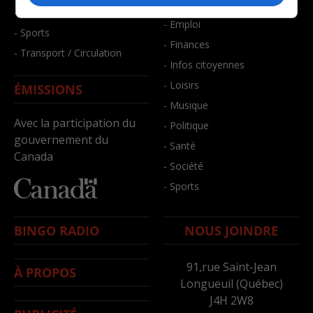
- Bien-être
- Santé et bien-être
- Emploi
- Sports
- Finances
- Transport / Circulation
- Infos citoyennes
- Loisirs
ÉMISSIONS
- Musique
Avec la participation du
- Politique
gouvernement du
- Santé
Canada
- Société
- Sports
BINGO RADIO
NOUS JOINDRE
91,rue Saint-Jean
À PROPOS
Longueuil (Québec)
J4H 2W8