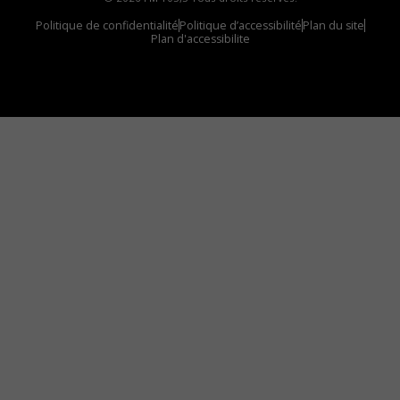
Politique de confidentialité
Politique d’accessibilité
Plan du site
Plan d'accessibilite
Comment installer notre vignette sur votre
appareil mobile