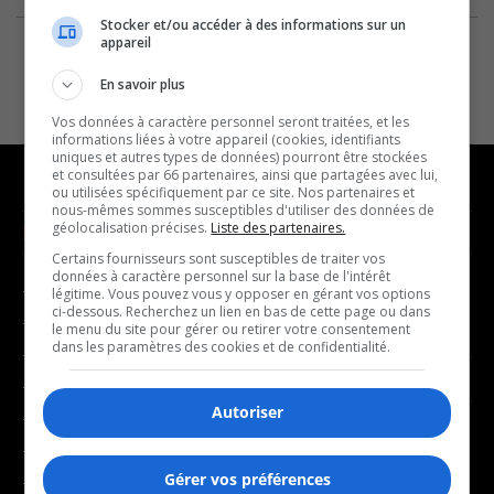
Stocker et/ou accéder à des informations sur un
appareil
En savoir plus
Vos données à caractère personnel seront traitées, et les
informations liées à votre appareil (cookies, identifiants
uniques et autres types de données) pourront être stockées
et consultées par 66 partenaires, ainsi que partagées avec lui,
ou utilisées spécifiquement par ce site. Nos partenaires et
nous-mêmes sommes susceptibles d'utiliser des données de
géolocalisation précises.
Liste des partenaires.
NOUVELLES
MUSIQUE
Certains fournisseurs sont susceptibles de traiter vos
données à caractère personnel sur la base de l'intérêt
- Affaires municipales
- Décompte franco
légitime. Vous pouvez vous y opposer en gérant vos options
ci-dessous. Recherchez un lien en bas de cette page ou dans
- Communauté / Social
- Joué récemment
le menu du site pour gérer ou retirer votre consentement
dans les paramètres des cookies et de confidentialité.
- Culture
BALADOS
- Économie
Autoriser
- Éducation
- Affaires
- Environnement
- Art de vivre
Gérer vos préférences
- Faits divers