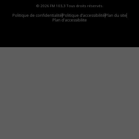
© 2026 FM 103,3 Tous droits réservés.
Politique de confidentialité
Politique d’accessibilité
Plan du site
Plan d'accessibilite
Comment installer notre vignette sur votre
appareil mobile