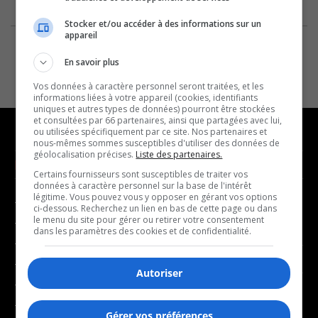
Stocker et/ou accéder à des informations sur un
appareil
En savoir plus
Vos données à caractère personnel seront traitées, et les
informations liées à votre appareil (cookies, identifiants
uniques et autres types de données) pourront être stockées
et consultées par 66 partenaires, ainsi que partagées avec lui,
ou utilisées spécifiquement par ce site. Nos partenaires et
nous-mêmes sommes susceptibles d'utiliser des données de
géolocalisation précises.
Liste des partenaires.
NOUVELLES
MUSIQUE
Certains fournisseurs sont susceptibles de traiter vos
données à caractère personnel sur la base de l'intérêt
légitime. Vous pouvez vous y opposer en gérant vos options
- Affaires municipales
- Décompte franco
ci-dessous. Recherchez un lien en bas de cette page ou dans
le menu du site pour gérer ou retirer votre consentement
- Communauté / Social
- Joué récemment
dans les paramètres des cookies et de confidentialité.
- Culture
BALADOS
- Économie
Autoriser
- Éducation
- Affaires
- Environnement
Gérer vos préférences
- Art de vivre