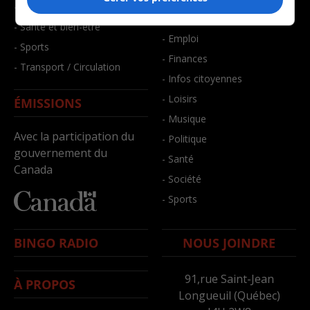
- Faits divers
- Bien-être
- Santé et bien-être
- Emploi
- Sports
- Finances
- Transport / Circulation
- Infos citoyennes
- Loisirs
ÉMISSIONS
- Musique
Avec la participation du
- Politique
gouvernement du
- Santé
Canada
- Société
- Sports
BINGO RADIO
NOUS JOINDRE
91,rue Saint-Jean
À PROPOS
Longueuil (Québec)