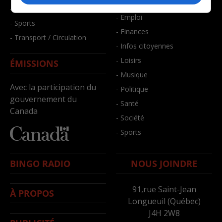
- Bien-être
- Santé et bien-être
- Emploi
- Sports
- Finances
- Transport / Circulation
- Infos citoyennes
- Loisirs
ÉMISSIONS
- Musique
Avec la participation du
- Politique
gouvernement du
- Santé
Canada
- Société
- Sports
BINGO RADIO
NOUS JOINDRE
91,rue Saint-Jean
À PROPOS
Longueuil (Québec)
J4H 2W8