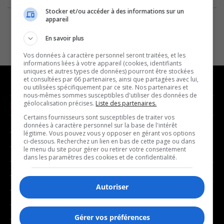
Stocker et/ou accéder à des informations sur un
appareil
En savoir plus
Vos données à caractère personnel seront traitées, et les
informations liées à votre appareil (cookies, identifiants
uniques et autres types de données) pourront être stockées
et consultées par 66 partenaires, ainsi que partagées avec lui,
ou utilisées spécifiquement par ce site. Nos partenaires et
nous-mêmes sommes susceptibles d'utiliser des données de
géolocalisation précises.
Liste des partenaires.
NOUVELLES
MUSIQUE
Certains fournisseurs sont susceptibles de traiter vos
données à caractère personnel sur la base de l'intérêt
- Affaires municipales
- Décompte franco
légitime. Vous pouvez vous y opposer en gérant vos options
ci-dessous. Recherchez un lien en bas de cette page ou dans
- Communauté / Social
- Joué récemment
le menu du site pour gérer ou retirer votre consentement
dans les paramètres des cookies et de confidentialité.
- Culture
BALADOS
- Économie
Autoriser
- Éducation
- Affaires
- Environnement
- Art de vivre
Gérer vos préférences
- Faits divers