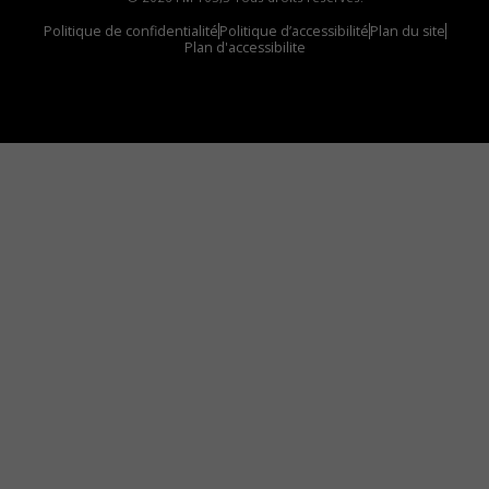
Politique de confidentialité
Politique d’accessibilité
Plan du site
Plan d'accessibilite
Comment installer notre vignette sur votre
appareil mobile