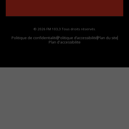
Comment synthoniser la fréquence HD dans
votre voiture
© 2026 FM 103,3 Tous droits réservés.
Politique de confidentialité
Politique d’accessibilité
Plan du site
Plan d'accessibilite