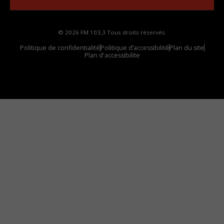
© 2026 FM 103,3 Tous droits réservés.
Politique de confidentialité
Politique d’accessibilité
Plan du site
Plan d'accessibilite
Comment installer notre vignette sur votre