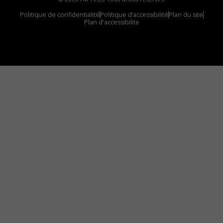
Politique de confidentialité
Politique d’accessibilité
Plan du site
Plan d'accessibilite
Comment installer notre vignette sur votre
appareil mobile