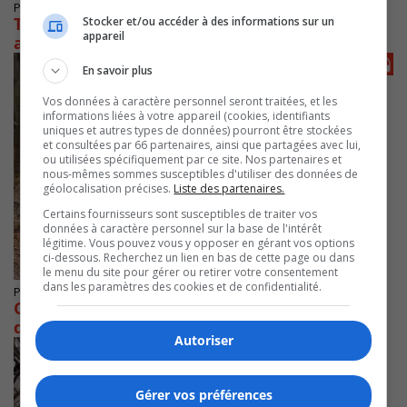
Publié le 17 janvier 2022 à 17h04
Trop de cerfs de Virginie sur la Rive-Sud et
Stocker et/ou accéder à des informations sur un
appareil
aucune solution d’ensemble
En savoir plus
Vos données à caractère personnel seront traitées, et les
informations liées à votre appareil (cookies, identifiants
uniques et autres types de données) pourront être stockées
et consultées par 66 partenaires, ainsi que partagées avec lui,
ou utilisées spécifiquement par ce site. Nos partenaires et
nous-mêmes sommes susceptibles d'utiliser des données de
géolocalisation précises.
Liste des partenaires.
Certains fournisseurs sont susceptibles de traiter vos
données à caractère personnel sur la base de l'intérêt
légitime. Vous pouvez vous y opposer en gérant vos options
ci-dessous. Recherchez un lien en bas de cette page ou dans
le menu du site pour gérer ou retirer votre consentement
dans les paramètres des cookies et de confidentialité.
Publié le 27 septembre 2021 à 15h00
Cerfs de Virginie : les conseillers candidats
débattent sur la situation
Autoriser
Gérer vos préférences