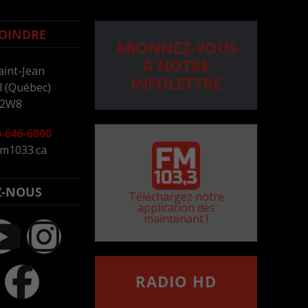
OINDRE
ABONNEZ-VOUS
À NOTRE
aint-Jean
INFOLETTRE
 (Québec)
 2W8
-646-6800
m1033.ca
Z-NOUS
Téléchargez notre
application dès
maintenant !
RADIO HD
••••••••••••••••••
Comment synthoniser la