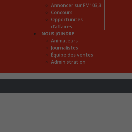
Annoncer sur FM103,3
Concours
Opportunités
d’affaires
NOUS JOINDRE
Animateurs
Journalistes
Équipe des ventes
Administration