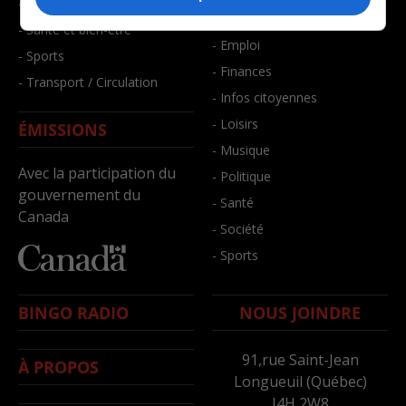
- Faits divers
- Bien-être
- Santé et bien-être
- Emploi
- Sports
- Finances
- Transport / Circulation
- Infos citoyennes
- Loisirs
ÉMISSIONS
- Musique
Avec la participation du
- Politique
gouvernement du
- Santé
Canada
- Société
- Sports
BINGO RADIO
NOUS JOINDRE
91,rue Saint-Jean
À PROPOS
Longueuil (Québec)
J4H 2W8