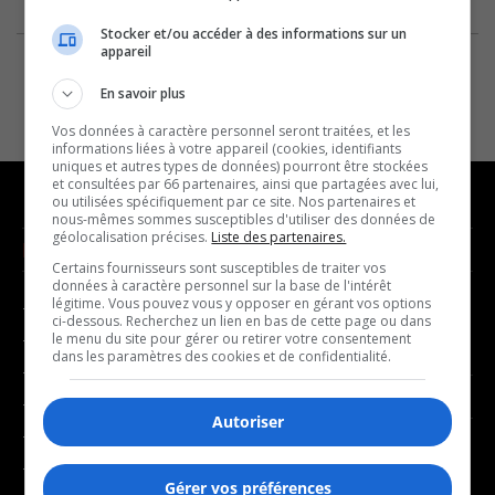
Stocker et/ou accéder à des informations sur un
appareil
En savoir plus
Vos données à caractère personnel seront traitées, et les
informations liées à votre appareil (cookies, identifiants
uniques et autres types de données) pourront être stockées
et consultées par 66 partenaires, ainsi que partagées avec lui,
ou utilisées spécifiquement par ce site. Nos partenaires et
nous-mêmes sommes susceptibles d'utiliser des données de
géolocalisation précises.
Liste des partenaires.
NOUVELLES
MUSIQUE
Certains fournisseurs sont susceptibles de traiter vos
données à caractère personnel sur la base de l'intérêt
légitime. Vous pouvez vous y opposer en gérant vos options
- Affaires municipales
- Décompte franco
ci-dessous. Recherchez un lien en bas de cette page ou dans
- Communauté / Social
- Joué récemment
le menu du site pour gérer ou retirer votre consentement
dans les paramètres des cookies et de confidentialité.
- Culture
BALADOS
- Économie
Autoriser
- Éducation
- Affaires
- Environnement
- Art de vivre
Gérer vos préférences