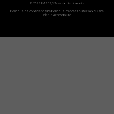
© 2026 FM 103,3 Tous droits réservés.
Politique de confidentialité
Politique d’accessibilité
Plan du site
Plan d'accessibilite
Comment installer notre vignette sur votre
appareil mobile