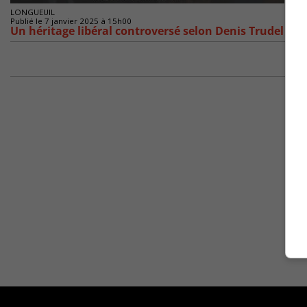
LONGUEUIL
Publié le 7 janvier 2025 à 15h00
Un héritage libéral controversé selon Denis Trudel