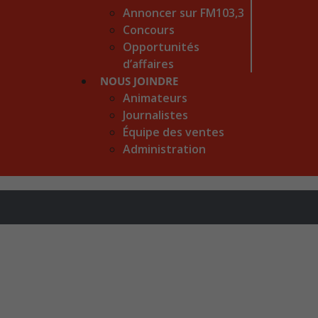
Annoncer sur FM103,3
Concours
Opportunités
d’affaires
NOUS JOINDRE
Animateurs
Journalistes
Équipe des ventes
Administration