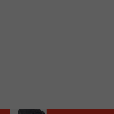
C
Vous avez envie d’écouter le FM 103,3 ou notre nouv
Ajoutez un signet FM 103,3 sur votre écran d’accueil
Voici la procédure ;)
À partir de votre téléphone, allez sur le site inte
Ensuite cliquez sur l’icône situé au bas de votre éc
(celui qui représente un carré incluant une flèche d
Cliquez maintenant sur l’option Ajouter sur l’écran
Faites Enregistrer en haut à droite.
Et voilà! Toutes les infos et l’écoute de votre radio loca
Audio