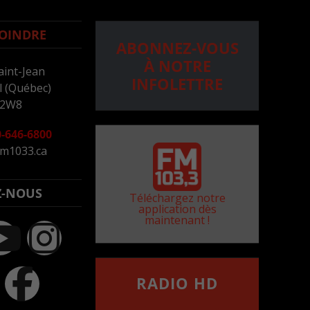
OINDRE
ABONNEZ-VOUS
À NOTRE
aint-Jean
INFOLETTRE
 (Québec)
 2W8
-646-6800
m1033.ca
Z-NOUS
Téléchargez notre
application dès
maintenant !
RADIO HD
••••••••••••••••••
Comment synthoniser la